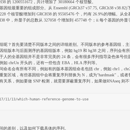
CH38 的 1200551672，共计增加了 30180664 个核苷酸。
部分。从 Ensembl (GRCh37 v37.75, GRCh38 v38.82)下载最
1228 个核苷酸增加到 GRCH38 的 95505476 个，约有 26.9%的增幅
38 中，外显子的总数从 327058 个增加到 457748 个；ii.每个基因的外
呢？首先要清楚不同版本之间的详细差别。不同版本的参考基因组，主
本与后面测序的基因组版本，例如 hg19 和 hg38 之间，序列会
基因组并不是非常完美的 24 条，会有很多序列指导染色体号但是无法定位到具体
chrUn 开头的，还有一些包含 EBA，HLA 序列等。
会有所有不同，例如有的版本基因组命名包括 chr，例如 chr1，ch
，有些基因组中会将重复序列替换为 N，成为“hardmask”，或者替换为
，例如要做 SNP 检测，就需要屏蔽重复序列，如果做RNAseq 
17/11/13/which-human-reference-genome-to-use
的差别，以及如何下载具体的序列。