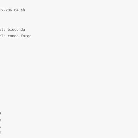
nux-x86_64.sh
els bioconda
els conda-forge
2
s
s
2