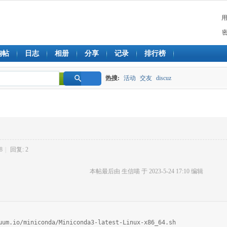
淘帖
日志
相册
分享
记录
排行榜
热搜:
活动
交友
discuz
搜
索
8
|
回复: 2
本帖最后由 生信喵 于 2023-5-24 17:10 编辑
nuum.io/miniconda/Miniconda3-latest-Linux-x86_64.sh