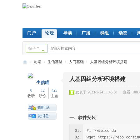
门户
论坛
导读
广播
群组
动态
帖子
»
论坛
›
生信基础
›
入门基础
›
人基因组分析环境搭建
bi
人基因组分析环境搭建
oi
生信喵
nf
0
12
425
发表于 2023-5-24 11:46:38
|
查看: 1083
收听
听众
主题
oe
r
收听TA
发消息
一、软件安装
#1 下载biconda
wget https://repo.conti