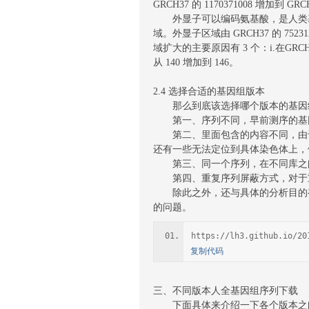
GRCH37 的 1170371008 增加到 GR
外显子可以编码氨基酸，是人类基因组最重要的组成
域。外显子区域由 GRCH37 的 7523
域扩大的主要原因有 3 个：i.在GRCH
从 140 增加到 146。
2.4 选择合适的基因组版本
那么到底该选择哪个版本的基因组
第一、序列不同，早前测序的基因组版
第二、里面包含的内容不同，由于人的全
还有一些无法定位到具体染色体上，例如 
第三、同一个序列，在不同库之间命名
第四、重复序列屏蔽方式，对于重复区域
除此之外，还与具体的分析目的有关系
的问题。
https://lh3.github.io/20
复制代码
三、不同版本人全基因组序列下载
下面具体来介绍一下各个版本之间