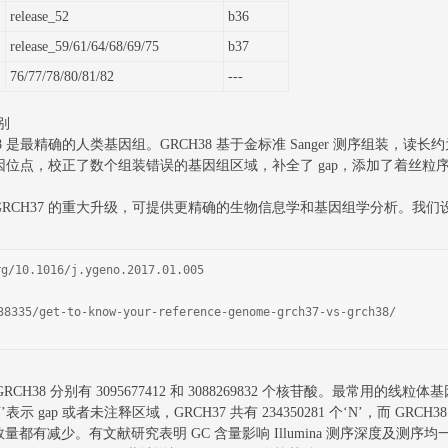
release_52
b36
release_59/61/64/68/69/75
b37
76/77/78/80/81/82
---
差别
是最精确的人类基因组。GRCH38 基于金标准 Sanger 测序组装，读长约为 
基因位点，校正了数个组装错误的基因组区域，补全了 gap，添加了着丝粒序列，在 17
RCH37 的重大升级，可提供更精确的生物信息学和基因组学分析。我们设计了
/10.1016/j.ygeno.2017.01.005
38335/get-to-know-your-reference-genome-grch37-vs-grch38/
CH38 分别有 3095677412 和 3088269832 个核苷酸。最常用的线
 gap 或者未注释区域，GRCH37 共有 234350281 个‘N’，而 GRCH38 中
数量都有减少。有文献研究表明 GC 含量影响 Illumina 测序深度及测