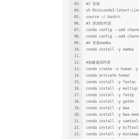
#2 安装
sh Miniconda3-latest-Li
source ~/.bashrc
#3 添加软件源
conda config --add chann
conda config --add chann
#4 安装mamba
conda install -y mamba
#创建虚拟环境
conda create -n human -y
conda activate human
conda install -y fastqc
conda install -y multiqc
conda install -y fastp
conda install -y gatk4
conda install -y bwa
conda install -y bwa-mem
conda install -y samtool
conda install -y bcftool
conda install -y minimap