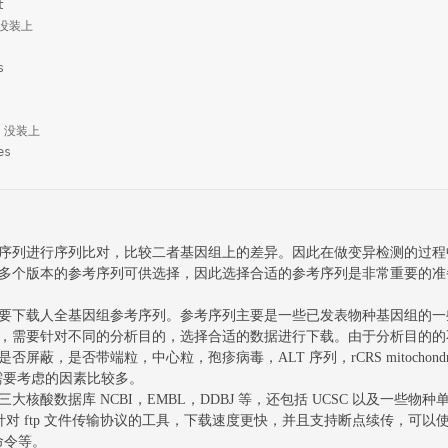
t
v 没装上
s
ft 没装上
es
列进行序列比对，比较二者基因组上的差异。因此在做变异检测的过程
多个版本的参考序列可供选择，因此选择合适的参考序列是非常重要的准
下载人全基因组参考序列。参考序列主要是一些已发表物种基因组的一
，需要针对不同的分析目的，选择合适的数据进行下载。由于分析目的的
屏蔽，是否带端粒，中心粒，孢疹病毒，ALT 序列，rCRS mitocho
需要考虑的因素比较多。
酸数据库 NCBI，EMBL，DDBJ 等，还包括 UCSC 以及一些
针对 ftp 文件传输协议的工具，下载速度更快，并且支持断点续传，可以使用xftp 
p命令等。