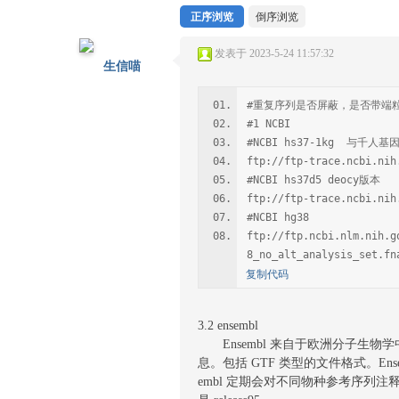
正序浏览
倒序浏览
发表于 2023-5-24 11:57:32
生信喵
#重复序列是否屏蔽，是否带端粒，
#1 NCBI
#NCBI hs37-1kg 与千人
ftp://ftp-trace.ncbi.nih
#NCBI hs37d5 deocy版本
ftp://ftp-trace.ncbi.nih
#NCBI hg38
ftp://ftp.ncbi.nlm.nih.g
8_no_alt_analysis_set.fn
复制代码
3.2 ensembl
Ensembl 来自于欧洲分子生物学
息。包括 GTF 类型的文件格式。Ens
embl 定期会对不同物种参考序列注