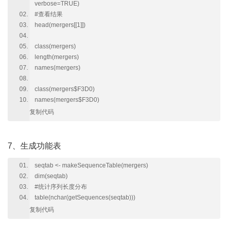
verbose=TRUE)
#查看结果
head(mergers[[1]])
class(mergers)
length(mergers)
names(mergers)
class(mergers$F3D0)
names(mergers$F3D0)
复制代码
7、生成功能表
seqtab <- makeSequenceTable(mergers)
dim(seqtab)
#统计序列长度分布
table(nchar(getSequences(seqtab)))
复制代码