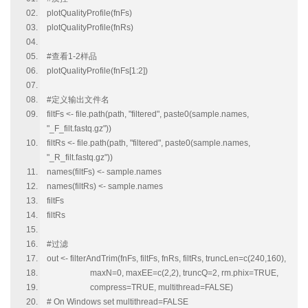
plotQualityProfile(fnFs)
plotQualityProfile(fnRs)
#查看1-2样品
plotQualityProfile(fnFs[1:2])
#定义输出文件名
filtFs <- file.path(path, "filtered", paste0(sample.names,
"_F_filt.fastq.gz"))
filtRs <- file.path(path, "filtered", paste0(sample.names,
"_R_filt.fastq.gz"))
names(filtFs) <- sample.names
names(filtRs) <- sample.names
filtFs
filtRs
#过滤
out <- filterAndTrim(fnFs, filtFs, fnRs, filtRs, truncLen=c(240,160),
maxN=0, maxEE=c(2,2), truncQ=2, rm.phix=TRUE,
compress=TRUE, multithread=FALSE)
# On Windows set multithread=FALSE