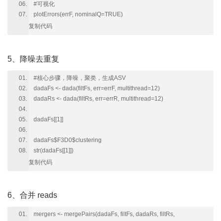
#可视化
plotErrors(errF, nominalQ=TRUE)
复制代码
5、降噪去重复
#核心步骤，降噪，聚类，生成ASV
dadaFs <- dada(filtFs, err=errF, multithread=12)
dadaRs <- dada(filtRs, err=errR, multithread=12)
dadaFs[[1]]
dadaFs$F3D0$clustering
str(dadaFs[[1]])
复制代码
6、合并 reads
mergers <- mergePairs(dadaFs, filtFs, dadaRs, filtRs,