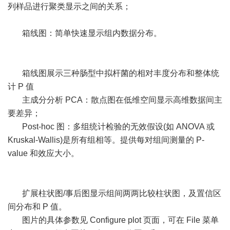
列样品进行聚类显示之间的关系；
箱线图：简单快速显示组内数据分布。
箱线图展示三种肠型中拟杆菌的相对丰度分布和整体统
计 P 值
主成分分析 PCA：散点图在低维空间显示高维数据间主
要差异；
Post-hoc 图：多组统计检验的无效假设(如 ANOVA 或
Kruskal-Wallis)是所有组相等。提供每对组间测量的 P-
value 和效应大小。
扩展柱状图/事后图显示组间两两比较柱状图，及置信区
间分布和 P 值。
图片的具体参数见 Configure plot 页面，可在 File 菜单