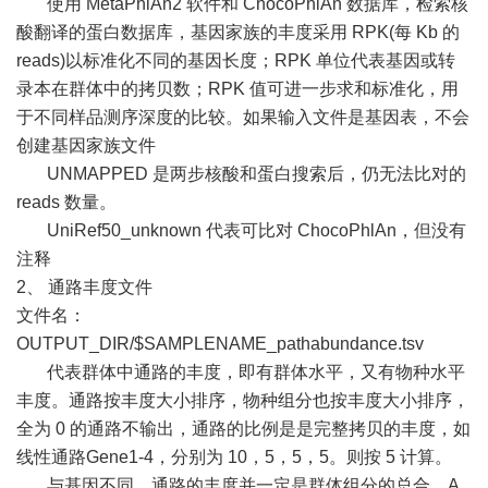
使用 MetaPhlAn2 软件和 ChocoPhlAn 数据库，检索核
酸翻译的蛋白数据库，基因家族的丰度采用 RPK(每 Kb 的
reads)以标准化不同的基因长度；RPK 单位代表基因或转
录本在群体中的拷贝数；RPK 值可进一步求和标准化，用
于不同样品测序深度的比较。如果输入文件是基因表，不会
创建基因家族文件
UNMAPPED 是两步核酸和蛋白搜索后，仍无法比对的
reads 数量。
UniRef50_unknown 代表可比对 ChocoPhlAn，但没有
注释
2、 通路丰度文件
文件名：
OUTPUT_DIR/$SAMPLENAME_pathabundance.tsv
代表群体中通路的丰度，即有群体水平，又有物种水平
丰度。通路按丰度大小排序，物种组分也按丰度大小排序，
全为 0 的通路不输出，通路的比例是是完整拷贝的丰度，如
线性通路Gene1-4，分别为 10，5，5，5。则按 5 计算。
与基因不同，通路的丰度并一定是群体组分的总合。A