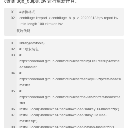
centrifuge_output.tsv 进行重新计算。
#转换格式
centrifuge-kreport -x centrifuge_h+p+v_20200318/hpv report.tsv -
-min-length 100 >kraken.tsv
复制代码
library(devtools)
#下载安装包
#
https://codeload.github.com/fbreitwieser/shinyFileTree/zip/refs/he
ads/master
#
https://codeload.github.com/fbreitwieser/sankeyD3/zip/refs/heads/
master
#
https://codeload.github.com/fbreitwieser/pavian/zip/refs/heads/ma
ster
install_local("/home/xhs/Rpack/download/sankeyD3-master.zip")
install_local("/home/xhs/Rpack/download/shinyFileTree-
master.zip")
install_local("/home/xhs/Rpack/download/pavian-master.zip")