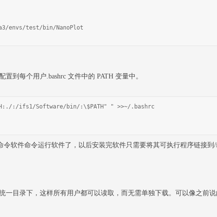
a3/envs/test/bin/NanoPlot
个用户.bashrc 文件中的 PATH 变量中。
H:./:/ifs1/Software/bin/:\$PATH" " >>~/.bashrc
命令运行软件了，以后安装完软件只需要将其可执行程序链接到/ifs1/Sof
一目录下，这样所有用户都可以读取，而无需单独下载。可以像之前说的创建一个