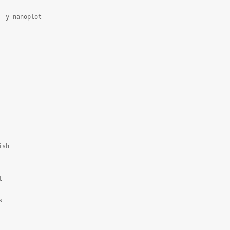
 -y nanoplot
ish
l
s