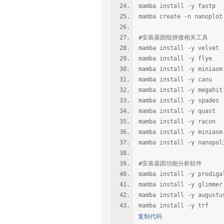
mamba install -y fastp
mamba create -n nanoplot
#安装基因组拼接相关工具
mamba install -y velvet
mamba install -y flye
mamba install -y miniasm
mamba install -y canu
mamba install -y megahit
mamba install -y spades
mamba install -y quast
mamba install -y racon
mamba install -y miniasm
mamba install -y nanopol
#安装基因功能分析软件
mamba install -y prodiga
mamba install -y glimmer
mamba install -y augustu
mamba install -y trf
复制代码