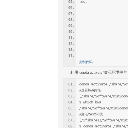
test /share/Soft
/share/home/
/share/home/
/share/home/li
/share/home/li
/share/home/li
/share/home/li
/share/home/liu
/share/home/li
/share/home/li
复制代码
利用 conda activate 激活环境
conda activate /share/So
#查看bwa路径
(/share/Software/minicon
$ which bwa
/share/Software/minicond
#激活test环境
(/ifshares1/Software/min
$ conda activate /share/