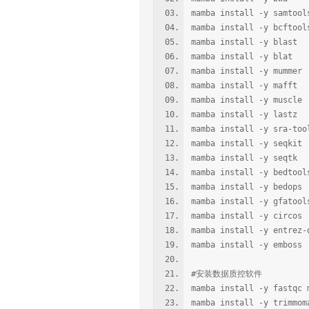
mamba install -y samtool
mamba install -y bcftool
mamba install -y blast
mamba install -y blat
mamba install -y mummer
mamba install -y mafft
mamba install -y muscle
mamba install -y lastz
mamba install -y sra-too
mamba install -y seqkit
mamba install -y seqtk
mamba install -y bedtool
mamba install -y bedops
mamba install -y gfatool
mamba install -y circos
mamba install -y entrez-
mamba install -y emboss
#安装数据质控软件
mamba install -y fastqc 
mamba install -y trimmom