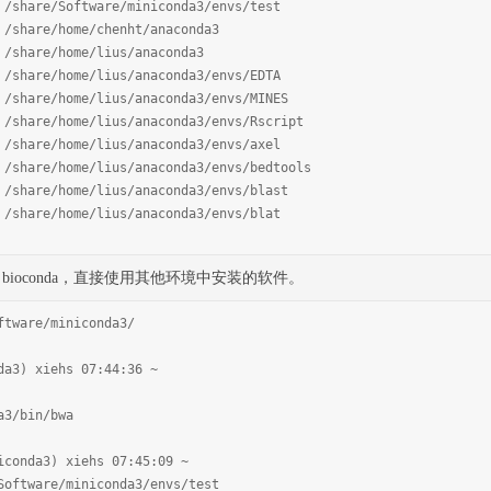
ware/miniconda3/envs/test
chenht/anaconda3
lius/anaconda3
us/anaconda3/envs/EDTA
us/anaconda3/envs/MINES
us/anaconda3/envs/Rscript
us/anaconda3/envs/axel
s/anaconda3/envs/bedtools
us/anaconda3/envs/blast
us/anaconda3/envs/blat
中的 bioconda，直接使用其他环境中安装的软件。
ftware/miniconda3/
da3) xiehs 07:44:36 ~
a3/bin/bwa
iconda3) xiehs 07:45:09 ~
Software/miniconda3/envs/test