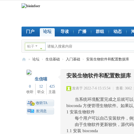
门户
论坛
导读
广播
群组
动态
帖子
»
论坛
›
生信基础
›
入门基础
›
安装生物软件和配置数据库
bi
安装生物软件和配置数据库
oi
生信喵
nf
0
12
425
发表于 2022-7-6 15:15:54
|
查看: 3662
|
收听
听众
主题
oe
当系统环境配置完成之后就可以开
r
收听TA
bioconda 方便管理生物软件。如果
发消息
1 安装生物软件
每个用户可以自己安装软件，例如每个
由于生物软件更新较快，源代码编译或
1.1 安装 bioconda