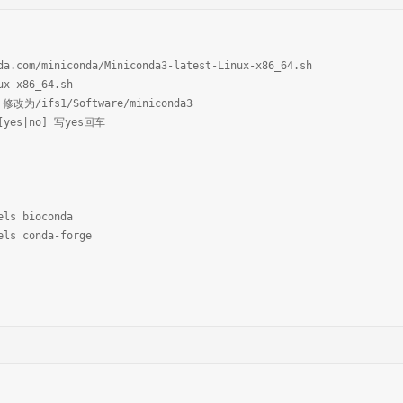
da.com/miniconda/Miniconda3-latest-Linux-x86_64.sh
nux-x86_64.sh
修改为/ifs1/Software/miniconda3
 [yes|no] 写yes回车
els bioconda
els conda-forge