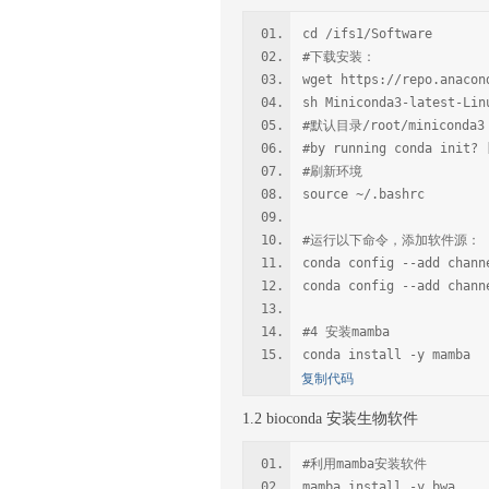
cd /ifs1/Software
#下载安装：
wget https://repo.anacon
sh Miniconda3-latest-Li
#默认目录/root/miniconda3 
#by running conda init?
#刷新环境
source ~/.bashrc
#运行以下命令，添加软件源：
conda config --add chann
conda config --add chann
#4 安装mamba
conda install -y mamba
复制代码
1.2 bioconda 安装生物软件
#利用mamba安装软件
mamba install -y bwa