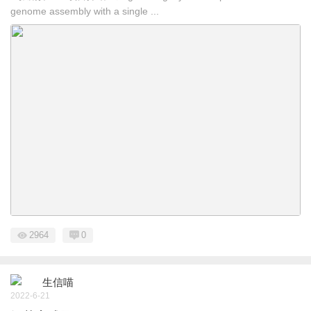
genome assembly with a single ...
2964
0
生信喵
2022-6-21